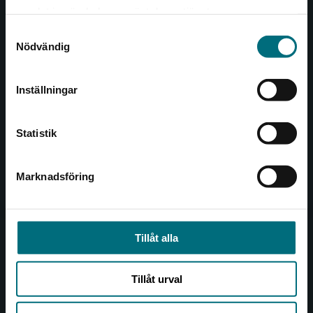
Det verkar som att du besöker
221 00 Lund
samlat in när du har använt deras tjänster.
nyponochviljaforlag.se via en enhet utanför
Samtyckesval
Sverige. Vi erbjuder inte leveranser utanför
Besöksadress:
Nödvändig
Sverige. För att kunna slutföra ett köp måste
Åkergränden 1
leveransadressen vara i Sverige.
Inställningar
Kontakta kundservice
Kundservice
Statistik
Kontakta kundservice
046-31 21 00
Marknadsföring
Stäng
Frågor och svar
Köpvillkor
Tillåt alla
Allmänna länkar
Tillåt urval
Om oss