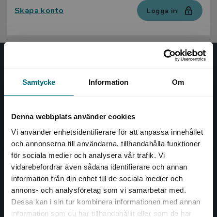
Skapa konto
Logga in
Nypon och Vilja
Samtycke
Information
Om
Nypon och Vilja förlag ger ut böcker som väcker läslust
och öppnar dörren till nya världar och möjligheter för
såväl barn som vuxna.
Denna webbplats använder cookies
Nypon och Vilja förlag är en del av Studentlitteratur.
Vi använder enhetsidentifierare för att anpassa innehållet
och annonserna till användarna, tillhandahålla funktioner
Kontakta oss
för sociala medier och analysera vår trafik. Vi
Begränsad fraktregion
vidarebefordrar även sådana identifierare och annan
Kontakta oss
information från din enhet till de sociala medier och
046-31 20 00
annons- och analysföretag som vi samarbetar med.
Dessa kan i sin tur kombinera informationen med annan
Box 141
information som du har tillhandahållit eller som de har