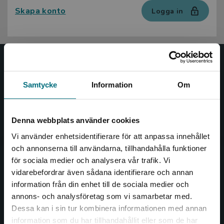
Skapa konto
Logga in
Nypon och Vilja
Samtycke
Information
Om
Nypon och Vilja förlag ger ut böcker som väcker läslust
och öppnar dörren till nya världar och möjligheter för
såväl barn som vuxna.
Denna webbplats använder cookies
Nypon och Vilja förlag är en del av Studentlitteratur.
Vi använder enhetsidentifierare för att anpassa innehållet
och annonserna till användarna, tillhandahålla funktioner
Kontakta oss
för sociala medier och analysera vår trafik. Vi
Begränsad fraktregion
vidarebefordrar även sådana identifierare och annan
Kontakta oss
information från din enhet till de sociala medier och
046-31 20 00
annons- och analysföretag som vi samarbetar med.
Dessa kan i sin tur kombinera informationen med annan
Box 141
information som du har tillhandahållit eller som de har