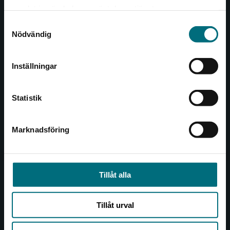
Det verkar som att du besöker
221 00 Lund
samlat in när du har använt deras tjänster.
nyponochviljaforlag.se via en enhet utanför
Samtyckesval
Sverige. Vi erbjuder inte leveranser utanför
Besöksadress:
Nödvändig
Sverige. För att kunna slutföra ett köp måste
Åkergränden 1
leveransadressen vara i Sverige.
Inställningar
Kontakta kundservice
Kundservice
Statistik
Kontakta kundservice
046-31 21 00
Marknadsföring
Stäng
Frågor och svar
Köpvillkor
Tillåt alla
Allmänna länkar
Tillåt urval
Om oss