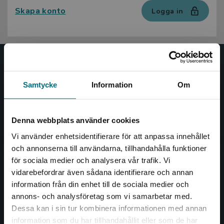
Skapa konto
Logga in
Nypon och Vilja
Samtycke
Information
Om
Nypon och Vilja förlag ger ut böcker som väcker läslust
och öppnar dörren till nya världar och möjligheter för
såväl barn som vuxna.
Denna webbplats använder cookies
Nypon och Vilja förlag är en del av Studentlitteratur.
Vi använder enhetsidentifierare för att anpassa innehållet
och annonserna till användarna, tillhandahålla funktioner
Kontakta oss
för sociala medier och analysera vår trafik. Vi
Begränsad fraktregion
vidarebefordrar även sådana identifierare och annan
Kontakta oss
information från din enhet till de sociala medier och
046-31 20 00
annons- och analysföretag som vi samarbetar med.
Dessa kan i sin tur kombinera informationen med annan
Box 141
information som du har tillhandahållit eller som de har