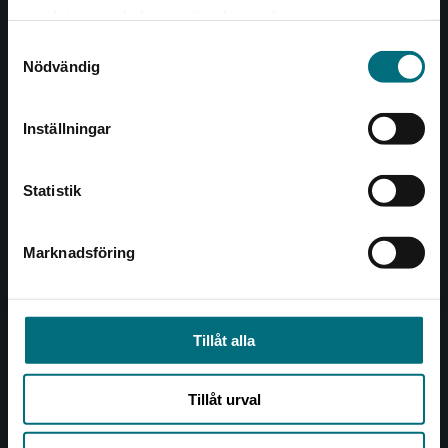
Det verkar som att du besöker
221 00 Lund
samlat in när du har använt deras tjänster.
nyponochviljaforlag.se via en enhet utanför
Samtyckesval
Sverige. Vi erbjuder inte leveranser utanför
Besöksadress:
Nödvändig
Sverige. För att kunna slutföra ett köp måste
Åkergränden 1
leveransadressen vara i Sverige.
Inställningar
Kontakta kundservice
Kundservice
Statistik
Kontakta kundservice
046-31 21 00
Marknadsföring
Stäng
Frågor och svar
Köpvillkor
Tillåt alla
Allmänna länkar
Tillåt urval
Om oss