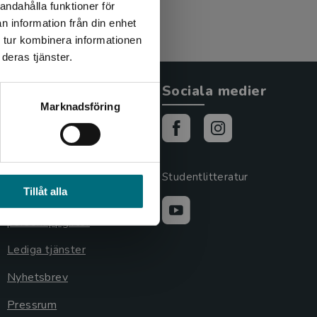
andahålla funktioner för
n information från din enhet
 tur kombinera informationen
deras tjänster.
Allmänna länkar
Sociala medier
Marknadsföring
Om oss
Cookies
Cookieinställningar
Studentlitteratur
Tillåt alla
GDPR och
personuppgifter
Lediga tjänster
Nyhetsbrev
Pressrum