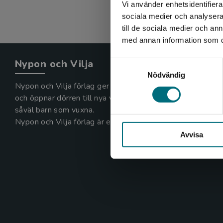
Vi använder enhetsidentifierar
sociala medier och analysera 
till de sociala medier och a
med annan information som du 
Nypon och Vilja
Samtyckesval
Nödvändig
Nypon och Vilja förlag ger ut böcker som väcker läslust
och öppnar dörren till nya världar och möjligheter för
såväl barn som vuxna.
Nypon och Vilja förlag är en del av Studentlitteratur.
Avvisa