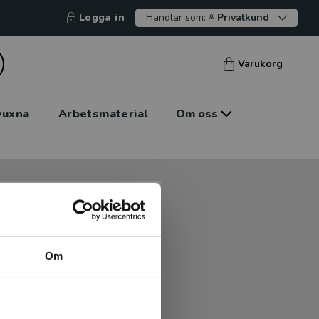
Logga in
Handlar som:
Privatkund
Varukorg
vuxna
Arbetsmaterial
Om oss
tt kunna betala mot faktura
tt handla hos oss.
Om
Logga in