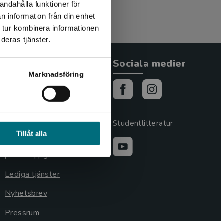
andahålla funktioner för
n information från din enhet
 tur kombinera informationen
deras tjänster.
Allmänna länkar
Sociala medier
Marknadsföring
Om oss
Cookies
Cookieinställningar
Studentlitteratur
Tillåt alla
GDPR och
personuppgifter
Lediga tjänster
Nyhetsbrev
Pressrum