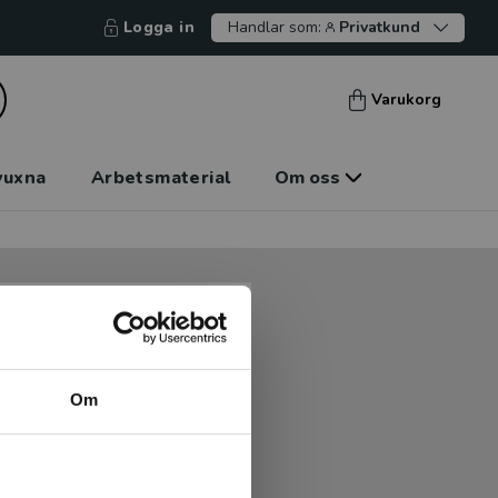
Logga in
Handlar som:
Privatkund
Varukorg
vuxna
Arbetsmaterial
Om oss
tt kunna betala mot faktura
tt handla hos oss.
Om
Logga in