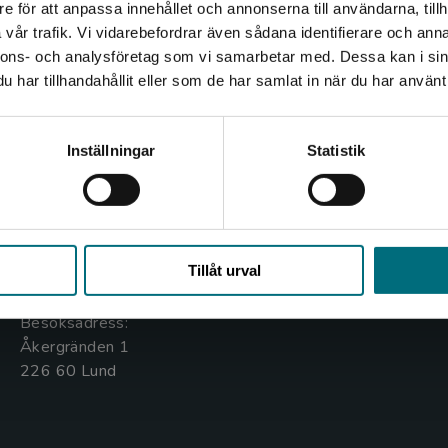
e för att anpassa innehållet och annonserna till användarna, tillh
Det verkar som att du besöker nyponochviljaforlag.se via
vår trafik. Vi vidarebefordrar även sådana identifierare och anna
en enhet utanför Sverige. Vi erbjuder inte leveranser
nnons- och analysföretag som vi samarbetar med. Dessa kan i sin
utanför Sverige. För att kunna slutföra ett köp måste
har tillhandahållit eller som de har samlat in när du har använt 
leveransadressen vara i Sverige.
Kontakta oss
Kundservice
Kontakta kundservice
Inställningar
Statistik
Kontakta oss
Kontakta kundservice
046-31 20 00
046-31 21 00
Stäng
Box 141
Frågor och svar
Tillåt urval
221 00 Lund
Köpvillkor
Besöksadress:
Åkergränden 1