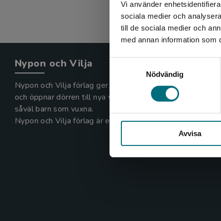
Vi använder enhetsidentifierar
sociala medier och analysera 
till de sociala medier och a
med annan information som du 
Nypon och Vilja
Samtyckesval
Nödvändig
Nypon och Vilja förlag ger ut böcker som väcker läslust
och öppnar dörren till nya världar och möjligheter för
såväl barn som vuxna.
Nypon och Vilja förlag är en del av Studentlitteratur.
Avvisa