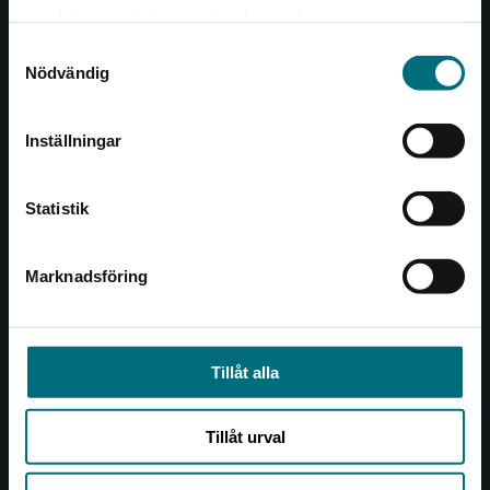
Det verkar som att du besöker
221 00 Lund
samlat in när du har använt deras tjänster.
nyponochviljaforlag.se via en enhet utanför
Samtyckesval
Sverige. Vi erbjuder inte leveranser utanför
Besöksadress:
Nödvändig
Sverige. För att kunna slutföra ett köp måste
Åkergränden 1
leveransadressen vara i Sverige.
Inställningar
Kontakta kundservice
Kundservice
Statistik
Kontakta kundservice
046-31 21 00
Marknadsföring
Stäng
Frågor och svar
Köpvillkor
Tillåt alla
Allmänna länkar
Tillåt urval
Om oss