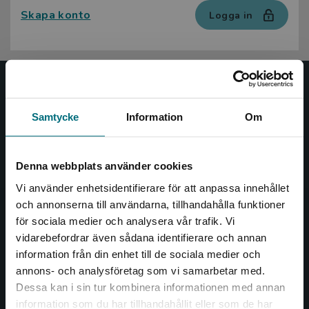
Skapa konto
Logga in
Nypon och Vilja
Samtycke
Information
Om
Nypon och Vilja förlag ger ut böcker som väcker läslust
och öppnar dörren till nya världar och möjligheter för
såväl barn som vuxna.
Denna webbplats använder cookies
Nypon och Vilja förlag är en del av Studentlitteratur.
Vi använder enhetsidentifierare för att anpassa innehållet
och annonserna till användarna, tillhandahålla funktioner
Kontakta oss
för sociala medier och analysera vår trafik. Vi
Begränsad fraktregion
vidarebefordrar även sådana identifierare och annan
Kontakta oss
information från din enhet till de sociala medier och
046-31 20 00
annons- och analysföretag som vi samarbetar med.
Dessa kan i sin tur kombinera informationen med annan
Box 141
information som du har tillhandahållit eller som de har