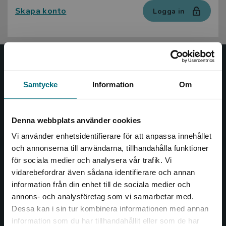
Skapa konto
Logga in
Nypon och Vilja
Samtycke
Information
Om
Nypon och Vilja förlag ger ut böcker som väcker läslust
och öppnar dörren till nya världar och möjligheter för
såväl barn som vuxna.
Denna webbplats använder cookies
Nypon och Vilja förlag är en del av Studentlitteratur.
Vi använder enhetsidentifierare för att anpassa innehållet
och annonserna till användarna, tillhandahålla funktioner
Kontakta oss
för sociala medier och analysera vår trafik. Vi
Begränsad fraktregion
vidarebefordrar även sådana identifierare och annan
Kontakta oss
information från din enhet till de sociala medier och
annons- och analysföretag som vi samarbetar med.
046-31 20 00
Dessa kan i sin tur kombinera informationen med annan
Box 141
information som du har tillhandahållit eller som de har