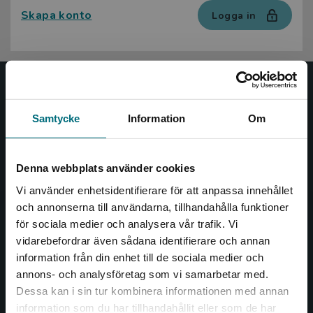
Skapa konto
Logga in
Nypon och Vilja
Samtycke
Information
Om
Nypon och Vilja förlag ger ut böcker som väcker läslust
och öppnar dörren till nya världar och möjligheter för
såväl barn som vuxna.
Denna webbplats använder cookies
Nypon och Vilja förlag är en del av Studentlitteratur.
Vi använder enhetsidentifierare för att anpassa innehållet
och annonserna till användarna, tillhandahålla funktioner
Kontakta oss
för sociala medier och analysera vår trafik. Vi
Begränsad fraktregion
vidarebefordrar även sådana identifierare och annan
Kontakta oss
information från din enhet till de sociala medier och
046-31 20 00
annons- och analysföretag som vi samarbetar med.
Dessa kan i sin tur kombinera informationen med annan
Box 141
information som du har tillhandahållit eller som de har