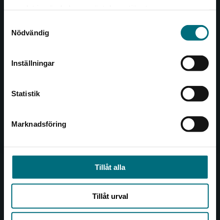
Det verkar som att du besöker
221 00 Lund
samlat in när du har använt deras tjänster.
nyponochviljaforlag.se via en enhet utanför
Samtyckesval
Sverige. Vi erbjuder inte leveranser utanför
Besöksadress:
Nödvändig
Sverige. För att kunna slutföra ett köp måste
Åkergränden 1
leveransadressen vara i Sverige.
Inställningar
Kontakta kundservice
Kundservice
Statistik
Kontakta kundservice
046-31 21 00
Marknadsföring
Stäng
Frågor och svar
Köpvillkor
Tillåt alla
Allmänna länkar
Tillåt urval
Om oss