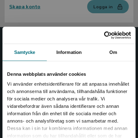
Skapa konto
Logga in
Nypon och Vilja
Samtycke
Information
Om
Nypon och Vilja förlag ger ut böcker som väcker läslust
och öppnar dörren till nya världar och möjligheter för
såväl barn som vuxna.
Denna webbplats använder cookies
Nypon och Vilja förlag är en del av Studentlitteratur.
Vi använder enhetsidentifierare för att anpassa innehållet
och annonserna till användarna, tillhandahålla funktioner
Kontakta oss
för sociala medier och analysera vår trafik. Vi
Begränsad fraktregion
vidarebefordrar även sådana identifierare och annan
Kontakta oss
information från din enhet till de sociala medier och
046-31 20 00
annons- och analysföretag som vi samarbetar med.
Dessa kan i sin tur kombinera informationen med annan
Box 141
information som du har tillhandahållit eller som de har