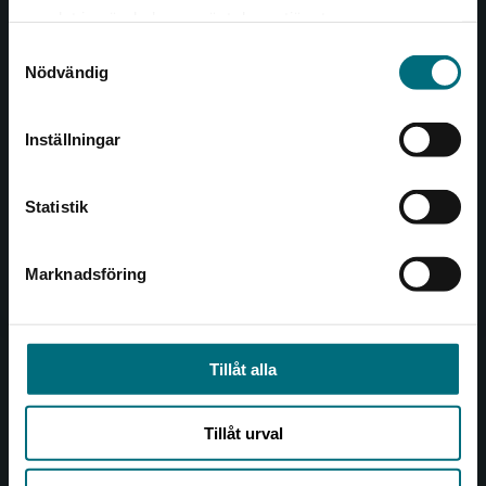
Det verkar som att du besöker
221 00 Lund
samlat in när du har använt deras tjänster.
nyponochviljaforlag.se via en enhet utanför
Samtyckesval
Sverige. Vi erbjuder inte leveranser utanför
Besöksadress:
Nödvändig
Sverige. För att kunna slutföra ett köp måste
Åkergränden 1
leveransadressen vara i Sverige.
Inställningar
Kontakta kundservice
Kundservice
Statistik
Kontakta kundservice
046-31 21 00
Marknadsföring
Stäng
Frågor och svar
Köpvillkor
Tillåt alla
Allmänna länkar
Tillåt urval
Om oss