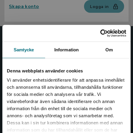
Skapa konto
Logga in
Nypon och Vilja
Samtycke
Information
Om
Nypon och Vilja förlag ger ut böcker som väcker läslust
och öppnar dörren till nya världar och möjligheter för
såväl barn som vuxna.
Denna webbplats använder cookies
Nypon och Vilja förlag är en del av Studentlitteratur.
Vi använder enhetsidentifierare för att anpassa innehållet
och annonserna till användarna, tillhandahålla funktioner
Kontakta oss
för sociala medier och analysera vår trafik. Vi
Begränsad fraktregion
vidarebefordrar även sådana identifierare och annan
Kontakta oss
information från din enhet till de sociala medier och
annons- och analysföretag som vi samarbetar med.
046-31 20 00
Dessa kan i sin tur kombinera informationen med annan
Box 141
information som du har tillhandahållit eller som de har