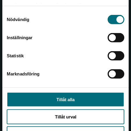
Det verkar som att du besöker
221 00 Lund
samlat in när du har använt deras tjänster.
nyponochviljaforlag.se via en enhet utanför
Samtyckesval
Sverige. Vi erbjuder inte leveranser utanför
Besöksadress:
Nödvändig
Sverige. För att kunna slutföra ett köp måste
Åkergränden 1
leveransadressen vara i Sverige.
Inställningar
Kontakta kundservice
Kundservice
Statistik
Kontakta kundservice
046-31 21 00
Marknadsföring
Stäng
Frågor och svar
Köpvillkor
Tillåt alla
Allmänna länkar
Tillåt urval
Om oss