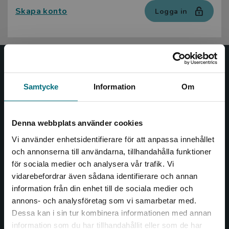
Skapa konto
Logga in
Nypon och Vilja
Samtycke
Information
Om
Nypon och Vilja förlag ger ut böcker som väcker läslust
och öppnar dörren till nya världar och möjligheter för
såväl barn som vuxna.
Denna webbplats använder cookies
Nypon och Vilja förlag är en del av Studentlitteratur.
Vi använder enhetsidentifierare för att anpassa innehållet
och annonserna till användarna, tillhandahålla funktioner
Kontakta oss
för sociala medier och analysera vår trafik. Vi
Begränsad fraktregion
vidarebefordrar även sådana identifierare och annan
Kontakta oss
information från din enhet till de sociala medier och
046-31 20 00
annons- och analysföretag som vi samarbetar med.
Dessa kan i sin tur kombinera informationen med annan
Box 141
information som du har tillhandahållit eller som de har