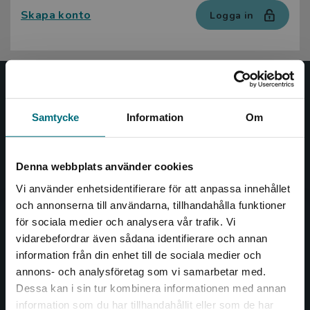
Skapa konto
Logga in
Nypon och Vilja
Samtycke
Information
Om
Nypon och Vilja förlag ger ut böcker som väcker läslust
och öppnar dörren till nya världar och möjligheter för
såväl barn som vuxna.
Denna webbplats använder cookies
Nypon och Vilja förlag är en del av Studentlitteratur.
Vi använder enhetsidentifierare för att anpassa innehållet
och annonserna till användarna, tillhandahålla funktioner
Kontakta oss
för sociala medier och analysera vår trafik. Vi
Begränsad fraktregion
vidarebefordrar även sådana identifierare och annan
Kontakta oss
information från din enhet till de sociala medier och
046-31 20 00
annons- och analysföretag som vi samarbetar med.
Dessa kan i sin tur kombinera informationen med annan
Box 141
information som du har tillhandahållit eller som de har