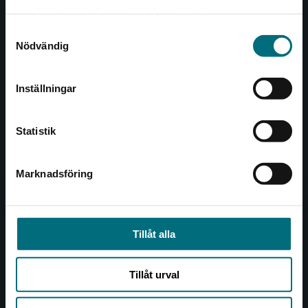
Det verkar som att du besöker
221 00 Lund
samlat in när du har använt deras tjänster.
nyponochviljaforlag.se via en enhet utanför
Samtyckesval
Sverige. Vi erbjuder inte leveranser utanför
Besöksadress:
Nödvändig
Sverige. För att kunna slutföra ett köp måste
Åkergränden 1
leveransadressen vara i Sverige.
Inställningar
Kontakta kundservice
Kundservice
Statistik
Kontakta kundservice
046-31 21 00
Marknadsföring
Stäng
Frågor och svar
Köpvillkor
Tillåt alla
Allmänna länkar
Tillåt urval
Om oss