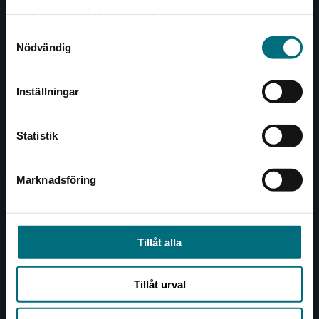
Det verkar som att du besöker
221 00 Lund
samlat in när du har använt deras tjänster.
nyponochviljaforlag.se via en enhet utanför
Samtyckesval
Sverige. Vi erbjuder inte leveranser utanför
Besöksadress:
Nödvändig
Sverige. För att kunna slutföra ett köp måste
Åkergränden 1
leveransadressen vara i Sverige.
Inställningar
Kontakta kundservice
Kundservice
Statistik
Kontakta kundservice
046-31 21 00
Marknadsföring
Stäng
Frågor och svar
Köpvillkor
Tillåt alla
Allmänna länkar
Tillåt urval
Om oss