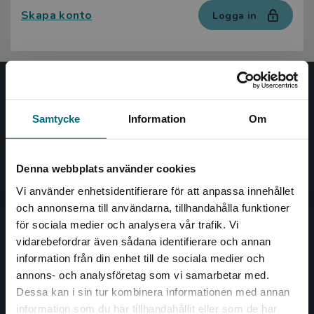
Skapa konto
Logga in
Nypon och Vilja
Samtycke
Information
Om
Nypon och Vilja förlag ger ut böcker som väcker läslust
och öppnar dörren till nya världar och möjligheter för
såväl barn som vuxna.
Denna webbplats använder cookies
Nypon och Vilja förlag är en del av Studentlitteratur.
Vi använder enhetsidentifierare för att anpassa innehållet
och annonserna till användarna, tillhandahålla funktioner
Kontakta oss
för sociala medier och analysera vår trafik. Vi
Begränsad fraktregion
vidarebefordrar även sådana identifierare och annan
Kontakta oss
information från din enhet till de sociala medier och
046-31 20 00
annons- och analysföretag som vi samarbetar med.
Dessa kan i sin tur kombinera informationen med annan
Box 141
information som du har tillhandahållit eller som de har