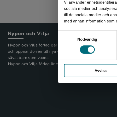
Vi använder enhetsidentifierar
sociala medier och analysera 
till de sociala medier och a
med annan information som du 
Nypon och Vilja
Samtyckesval
Nödvändig
Nypon och Vilja förlag ger ut böcker som väcker läslust
och öppnar dörren till nya världar och möjligheter för
såväl barn som vuxna.
Nypon och Vilja förlag är en del av Studentlitteratur.
Avvisa