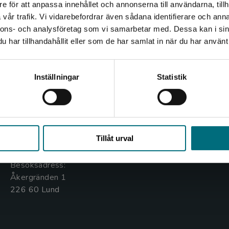
e för att anpassa innehållet och annonserna till användarna, tillh
Det verkar som att du besöker nyponochviljaforlag.se via
vår trafik. Vi vidarebefordrar även sådana identifierare och anna
en enhet utanför Sverige. Vi erbjuder inte leveranser
nnons- och analysföretag som vi samarbetar med. Dessa kan i sin
utanför Sverige. För att kunna slutföra ett köp måste
har tillhandahållit eller som de har samlat in när du har använt 
leveransadressen vara i Sverige.
Kontakta oss
Kundservice
Kontakta kundservice
Inställningar
Statistik
Kontakta oss
Kontakta kundservice
046-31 20 00
046-31 21 00
Stäng
Box 141
Frågor och svar
Tillåt urval
221 00 Lund
Köpvillkor
Besöksadress:
Åkergränden 1