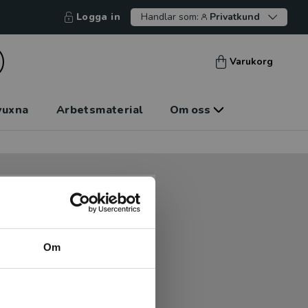
Logga in
Handlar som:
Privatkund
Varukorg
vuxna
Arbetsmaterial
Om oss
tt kunna betala mot faktura
tt handla hos oss.
Om
Logga in