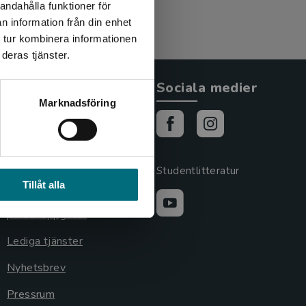
andahålla funktioner för
n information från din enhet
 tur kombinera informationen
deras tjänster.
Allmänna länkar
Sociala medier
Marknadsföring
Om oss
Cookies
Cookieinställningar
Studentlitteratur
Tillåt alla
GDPR och
personuppgifter
Lediga tjänster
Nyhetsbrev
Pressrum