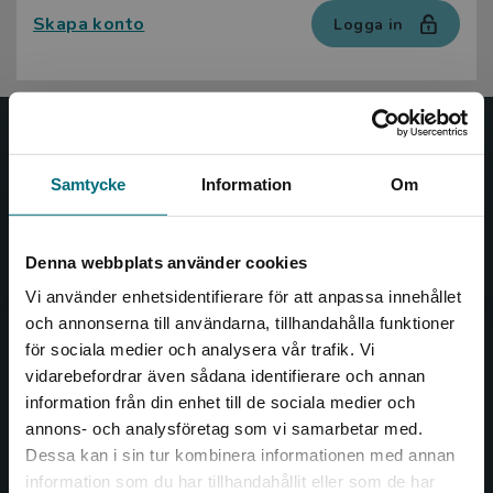
Skapa konto
Logga in
Nypon och Vilja
Samtycke
Information
Om
Nypon och Vilja förlag ger ut böcker som väcker läslust
och öppnar dörren till nya världar och möjligheter för
såväl barn som vuxna.
Denna webbplats använder cookies
Nypon och Vilja förlag är en del av Studentlitteratur.
Vi använder enhetsidentifierare för att anpassa innehållet
och annonserna till användarna, tillhandahålla funktioner
Kontakta oss
för sociala medier och analysera vår trafik. Vi
Begränsad fraktregion
vidarebefordrar även sådana identifierare och annan
Kontakta oss
information från din enhet till de sociala medier och
annons- och analysföretag som vi samarbetar med.
046-31 20 00
Dessa kan i sin tur kombinera informationen med annan
Box 141
information som du har tillhandahållit eller som de har