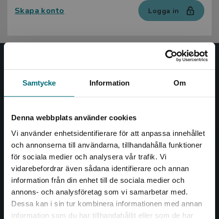
Skapa konto
Logga in
Nypon och Vilja
Samtycke
Information
Om
Nypon och Vilja förlag ger ut böcker som väcker läslust
och öppnar dörren till nya världar och möjligheter för
såväl barn som vuxna.
Denna webbplats använder cookies
Nypon och Vilja förlag är en del av Studentlitteratur.
Vi använder enhetsidentifierare för att anpassa innehållet
och annonserna till användarna, tillhandahålla funktioner
Kontakta oss
för sociala medier och analysera vår trafik. Vi
Begränsad fraktregion
vidarebefordrar även sådana identifierare och annan
Kontakta oss
information från din enhet till de sociala medier och
046-31 20 00
annons- och analysföretag som vi samarbetar med.
Dessa kan i sin tur kombinera informationen med annan
Box 141
information som du har tillhandahållit eller som de har