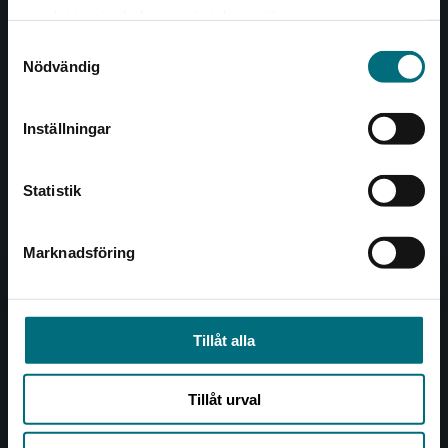
Det verkar som att du besöker
221 00 Lund
samlat in när du har använt deras tjänster.
nyponochviljaforlag.se via en enhet utanför
Samtyckesval
Sverige. Vi erbjuder inte leveranser utanför
Besöksadress:
Nödvändig
Sverige. För att kunna slutföra ett köp måste
Åkergränden 1
leveransadressen vara i Sverige.
Inställningar
Kontakta kundservice
Kundservice
Statistik
Kontakta kundservice
046-31 21 00
Marknadsföring
Stäng
Frågor och svar
Köpvillkor
Tillåt alla
Allmänna länkar
Tillåt urval
Om oss