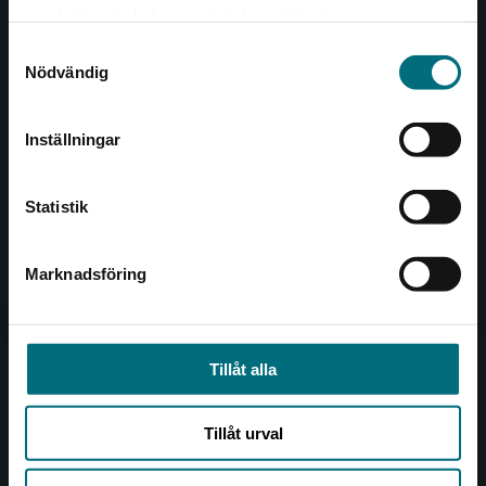
Det verkar som att du besöker
221 00 Lund
samlat in när du har använt deras tjänster.
nyponochviljaforlag.se via en enhet utanför
Samtyckesval
Sverige. Vi erbjuder inte leveranser utanför
Besöksadress:
Nödvändig
Sverige. För att kunna slutföra ett köp måste
Åkergränden 1
leveransadressen vara i Sverige.
Inställningar
Kontakta kundservice
Kundservice
Statistik
Kontakta kundservice
046-31 21 00
Marknadsföring
Stäng
Frågor och svar
Köpvillkor
Tillåt alla
Allmänna länkar
Tillåt urval
Om oss