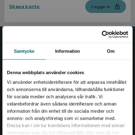
Skapa konto
Logga in
Nypon och Vilja
Samtycke
Information
Om
Nypon och Vilja förlag ger ut böcker som väcker läslust
och öppnar dörren till nya världar och möjligheter för
såväl barn som vuxna.
Denna webbplats använder cookies
Nypon och Vilja förlag är en del av Studentlitteratur.
Vi använder enhetsidentifierare för att anpassa innehållet
och annonserna till användarna, tillhandahålla funktioner
Kontakta oss
för sociala medier och analysera vår trafik. Vi
Begränsad fraktregion
vidarebefordrar även sådana identifierare och annan
Kontakta oss
information från din enhet till de sociala medier och
046-31 20 00
annons- och analysföretag som vi samarbetar med.
Dessa kan i sin tur kombinera informationen med annan
Box 141
information som du har tillhandahållit eller som de har