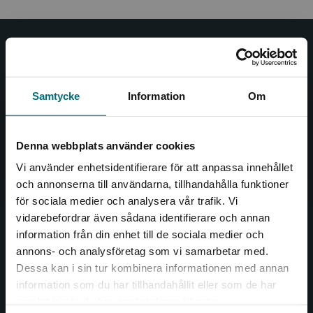
Nypon och Vilja
Nypon och Vilja förlag ger ut böcker som väcker läslust
Samtycke
Information
Om
och öppnar dörren till nya världar och möjligheter för
såväl barn som vuxna.
Nypon och Vilja förlag är en del av Studentlitteratur.
Denna webbplats använder cookies
Vi använder enhetsidentifierare för att anpassa innehållet
Kontakta oss
och annonserna till användarna, tillhandahålla funktioner
för sociala medier och analysera vår trafik. Vi
Kontakta oss
Begränsad fraktregion
vidarebefordrar även sådana identifierare och annan
046-31 20 00
information från din enhet till de sociala medier och
annons- och analysföretag som vi samarbetar med.
Box 141
Dessa kan i sin tur kombinera informationen med annan
221 00 Lund
information som du har tillhandahållit eller som de har
Det verkar som att du besöker
samlat in när du har använt deras tjänster.
Besöksadress:
nyponochviljaforlag.se via en enhet utanför