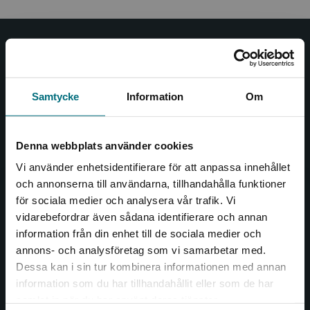
Nypon och Vilja
Nypon och Vilja förlag ger ut böcker som väcker läslust
Samtycke
Information
Om
och öppnar dörren till nya världar och möjligheter för
såväl barn som vuxna.
Nypon och Vilja förlag är en del av Studentlitteratur.
Denna webbplats använder cookies
Vi använder enhetsidentifierare för att anpassa innehållet
Kontakta oss
och annonserna till användarna, tillhandahålla funktioner
för sociala medier och analysera vår trafik. Vi
Kontakta oss
Begränsad fraktregion
vidarebefordrar även sådana identifierare och annan
046-31 20 00
information från din enhet till de sociala medier och
annons- och analysföretag som vi samarbetar med.
Box 141
Dessa kan i sin tur kombinera informationen med annan
221 00 Lund
information som du har tillhandahållit eller som de har
Det verkar som att du besöker
samlat in när du har använt deras tjänster.
Besöksadress:
nyponochviljaforlag.se via en enhet utanför