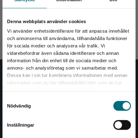
Jul i krinolin (lättläst)
Denna webbplats använder cookies
Hellberg, Amanda
Vi använder enhetsidentifierare för att anpassa innehållet
192 kr
inkl. moms
Exkl. moms: 181 kr
och annonserna till användarna, tillhandahålla funktioner
för sociala medier och analysera vår trafik. Vi
Begränsad fraktregion
vidarebefordrar även sådana identifierare och annan
information från din enhet till de sociala medier och
annons- och analysföretag som vi samarbetar med.
Nypon och Vilja
Dessa kan i sin tur kombinera informationen med annan
information som du har tillhandahållit eller som de har
Det verkar som att du besöker
Nypon och Vilja förlag ger ut böcker som väcker läslust
samlat in när du har använt deras tjänster.
nyponochviljaforlag.se via en enhet utanför
och öppnar dörren till nya världar och möjligheter för
Samtyckesval
Sverige. Vi erbjuder inte leveranser utanför
såväl barn som vuxna.
Nödvändig
Sverige. För att kunna slutföra ett köp måste
Nypon och Vilja förlag är en del av Studentlitteratur.
leveransadressen vara i Sverige.
Inställningar
Kontakta oss
Kontakta kundservice