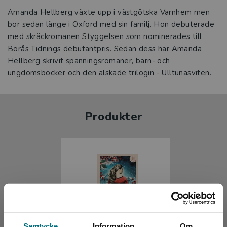
Amanda Hellberg växte upp i västgötska Varnhem men
bor sedan länge i Oxford med sin familj. Hon debuterade
med skräckromanen Styggelsen som nominerades till
Borås Tidnings debutantpris. Sedan dess har Amanda
Hellberg skrivit spänningsromaner, barn- och
ungdomsböcker och den älskade trilogin - Ulltunasviten.
Produkter
Samtycke
Information
Om