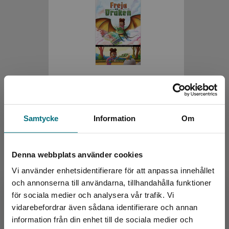
Freja och draken
Kaplan, Arie
Samtycke
Information
Om
134 kr
inkl. moms
Exkl. moms: 126 kr
Denna webbplats använder cookies
Vi använder enhetsidentifierare för att anpassa innehållet
och annonserna till användarna, tillhandahålla funktioner
för sociala medier och analysera vår trafik. Vi
Begränsad fraktregion
vidarebefordrar även sådana identifierare och annan
information från din enhet till de sociala medier och