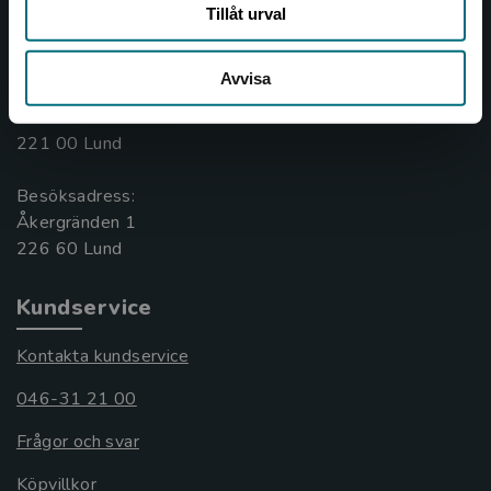
Tillåt urval
Kontakta oss
046-31 20 00
Avvisa
Box 141
221 00 Lund
Besöksadress:
Åkergränden 1
Kundservice
Kontakta kundservice
046-31 21 00
Frågor och svar
Köpvillkor