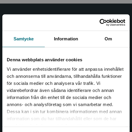
Nypon och Vilja
Nypon och Vilja förlag ger ut böcker som väcker läslust
och öppnar dörren till nya världar och möjligheter för
Samtycke
Information
Om
såväl barn som vuxna.
Nypon och Vilja förlag är en del av Studentlitteratur.
Denna webbplats använder cookies
Kontakta oss
Vi använder enhetsidentifierare för att anpassa innehållet
och annonserna till användarna, tillhandahålla funktioner
Kontakta oss
för sociala medier och analysera vår trafik. Vi
Begränsad fraktregion
vidarebefordrar även sådana identifierare och annan
046-31 20 00
information från din enhet till de sociala medier och
Box 141
annons- och analysföretag som vi samarbetar med.
221 00 Lund
Dessa kan i sin tur kombinera informationen med annan
information som du har tillhandahållit eller som de har
Det verkar som att du besöker
Besöksadress:
samlat in när du har använt deras tjänster.
nyponochviljaforlag.se via en enhet utanför