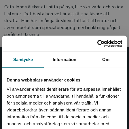
Cath Jones älskar att hitta på nya, lite skruvade och roliga
historier. Det bästa hon vet är att få sina läsare att
skratta. Hon har i många år skrivit lättläst litteratur och
även arbetat som specialpedagog med inriktning på just
språk och läsning.
Samtycke
Information
Om
Nypon och Vilja
Nypon och Vilja förlag ger ut böcker som väcker läslust
Denna webbplats använder cookies
och öppnar dörren till nya världar och möjligheter för
såväl barn som vuxna.
Vi använder enhetsidentifierare för att anpassa innehållet
Nypon och Vilja förlag är en del av Studentlitteratur.
och annonserna till användarna, tillhandahålla funktioner
för sociala medier och analysera vår trafik. Vi
Begränsad fraktregion
Kontakta oss
vidarebefordrar även sådana identifierare och annan
information från din enhet till de sociala medier och
Kontakta oss
annons- och analysföretag som vi samarbetar med.