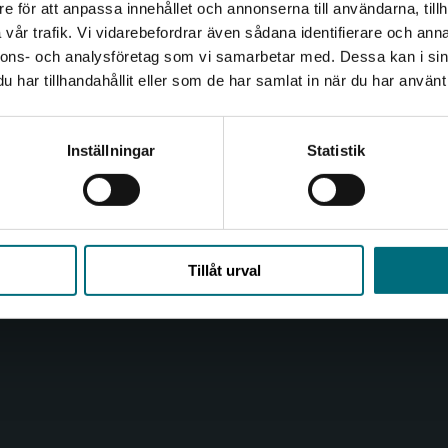
e för att anpassa innehållet och annonserna till användarna, tillh
Det verkar som att du besöker nyponochviljaforlag.se via
vår trafik. Vi vidarebefordrar även sådana identifierare och anna
en enhet utanför Sverige. Vi erbjuder inte leveranser
Kontakta oss
Kundservice
nnons- och analysföretag som vi samarbetar med. Dessa kan i sin
utanför Sverige. För att kunna slutföra ett köp måste
har tillhandahållit eller som de har samlat in när du har använt 
leveransadressen vara i Sverige.
Kontakta oss
Kontakta kundservice
Kontakta kundservice
046-31 20 00
046-31 21 00
Inställningar
Statistik
Box 141
Frågor och svar
221 00 Lund
Köpvillkor
Stäng
Besöksadress:
Åkergränden 1
Tillåt urval