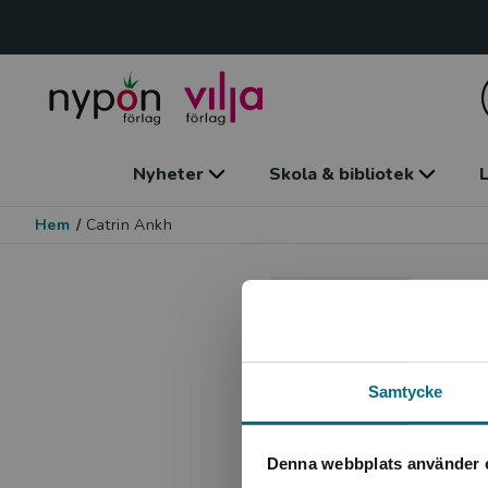
Nyheter
Skola & bibliotek
L
Hem
/
Catrin Ankh
Ca
Förf
Samtycke
Denna webbplats använder 