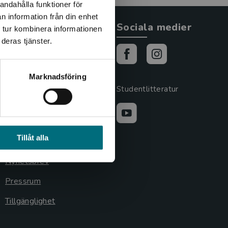
andahålla funktioner för
n information från din enhet
Allmänna länkar
Sociala medier
 tur kombinera informationen
deras tjänster.
Om oss
Cookies
Marknadsföring
Cookieinställningar
Studentlitteratur
GDPR och
personuppgifter
Tillåt alla
Lediga tjänster
Nyhetsbrev
Pressrum
Tillgänglighet