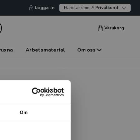
Logga in
Handlar som:
Privatkund
Varukorg
vuxna
Arbetsmaterial
Om oss
Om