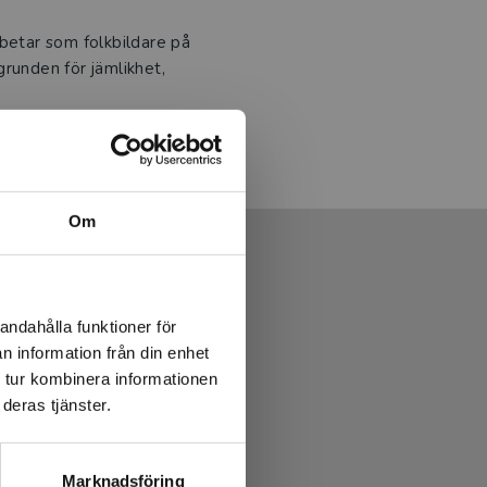
rbetar som folkbildare på
 grunden för jämlikhet,
lagen!
Om
andahålla funktioner för
n information från din enhet
 tur kombinera informationen
deras tjänster.
Marknadsföring