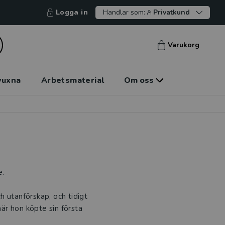
Logga in
Handlar som:
Privatkund
Varukorg
vuxna
Arbetsmaterial
Om oss
e.
h utanförskap, och tidigt
när hon köpte sin första