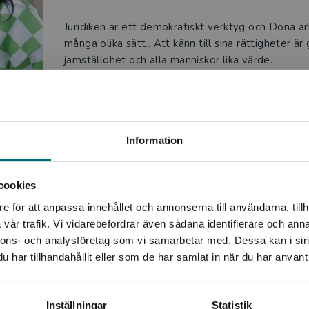
Juridiken är ett demokratiskt verktyg och Dona a
många olika sätt.. Att känn till sina rättigheter är
jämställdhet och alla människor lika värde.
2019 debuterade hon som författare med Fatta 
Begränsad fraktregion
Information
Produkter
cookies
e för att anpassa innehållet och annonserna till användarna, tillh
Det verkar som att du besöker nyponochviljaforlag.se via
vår trafik. Vi vidarebefordrar även sådana identifierare och anna
en enhet utanför Sverige. Vi erbjuder inte leveranser
nnons- och analysföretag som vi samarbetar med. Dessa kan i sin
utanför Sverige. För att kunna slutföra ett köp måste
har tillhandahållit eller som de har samlat in när du har använt 
leveransadressen vara i Sverige.
Kontakta kundservice
Inställningar
Statistik