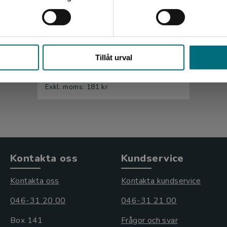
Fatta lagen! (lättläst)
Stäng
Tillåt urval
Hariri, Dona
192 kr
inkl. moms
Exkl. moms: 181 kr
Kontakta oss
Kundservice
Kontakta oss
Kontakta kundservice
046-31 20 00
046-31 21 00
Box 141
Frågor och svar