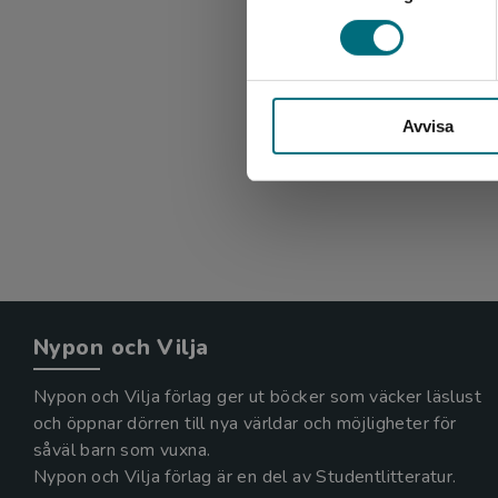
Avvisa
Nypon och Vilja
Nypon och Vilja förlag ger ut böcker som väcker läslust
och öppnar dörren till nya världar och möjligheter för
såväl barn som vuxna.
Nypon och Vilja förlag är en del av Studentlitteratur.