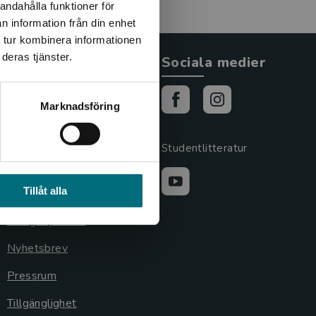
andahålla funktioner för
n information från din enhet
 tur kombinera informationen
deras tjänster.
Allmänna länkar
Sociala medier
Om oss
Marknadsföring
Cookies
Cookieinställningar
Studentlitteratur
GDPR och
Tillåt alla
personuppgifter
Lediga tjänster
Nyhetsbrev
Pressrum
Tillgänglighet