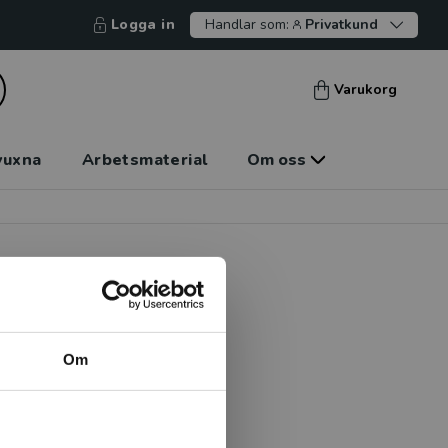
Logga in
Handlar som:
Privatkund
Varukorg
vuxna
Arbetsmaterial
Om oss
Om