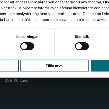
e för att anpassa innehållet och annonserna till användarna, tillh
Det verkar som att du besöker nyponochviljaforlag.se via
vår trafik. Vi vidarebefordrar även sådana identifierare och anna
en enhet utanför Sverige. Vi erbjuder inte leveranser
nnons- och analysföretag som vi samarbetar med. Dessa kan i sin
utanför Sverige. För att kunna slutföra ett köp måste
har tillhandahållit eller som de har samlat in när du har använt 
leveransadressen vara i Sverige.
Kontakta oss
Kundservice
Kontakta oss
Kontakta kundservice
Kontakta kundservice
Inställningar
Statistik
046-31 20 00
046-31 21 00
Box 141
Frågor och svar
221 00 Lund
Stäng
Köpvillkor
Tillåt urval
Besöksadress:
Åkergränden 1