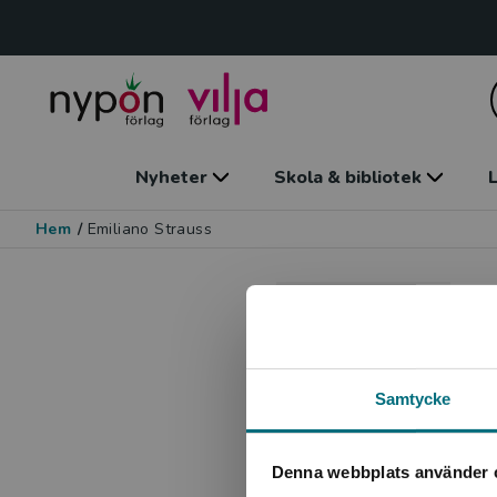
Nyheter
Skola & bibliotek
L
Hem
/
Emiliano Strauss
Samtycke
Denna webbplats använder 