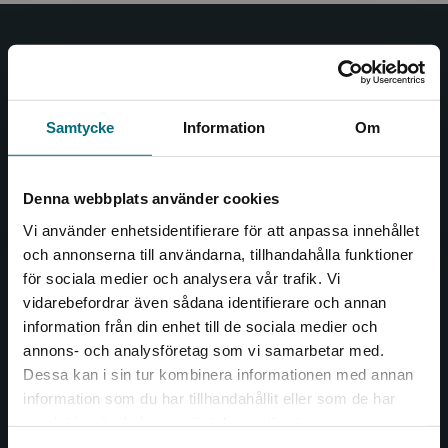
Nypon och Vilja
Nypon och Vilja förlag ger ut böcker som väcker läslust
och öppnar dörren till nya världar och möjligheter för
Samtycke
Information
Om
såväl barn som vuxna.
Nypon och Vilja förlag är en del av Studentlitteratur.
Denna webbplats använder cookies
Kontakta oss
Vi använder enhetsidentifierare för att anpassa innehållet
och annonserna till användarna, tillhandahålla funktioner
Kontakta oss
för sociala medier och analysera vår trafik. Vi
Begränsad fraktregion
vidarebefordrar även sådana identifierare och annan
046-31 20 00
information från din enhet till de sociala medier och
Box 141
annons- och analysföretag som vi samarbetar med.
221 00 Lund
Dessa kan i sin tur kombinera informationen med annan
information som du har tillhandahållit eller som de har
Det verkar som att du besöker
Besöksadress:
samlat in när du har använt deras tjänster.
nyponochviljaforlag.se via en enhet utanför
Åkergränden 1