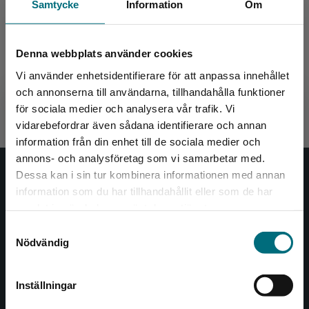
Samtycke
Information
Om
Röster från verkligheten - skolbibliotek i teori
och praktik
Denna webbplats använder cookies
Ivarsson, Magdalena m.fl.
Vi använder enhetsidentifierare för att anpassa innehållet
313 kr
inkl. moms
och annonserna till användarna, tillhandahålla funktioner
Exkl. moms: 295 kr
för sociala medier och analysera vår trafik. Vi
Begränsad fraktregion
vidarebefordrar även sådana identifierare och annan
information från din enhet till de sociala medier och
annons- och analysföretag som vi samarbetar med.
Dessa kan i sin tur kombinera informationen med annan
Nypon och Vilja
information som du har tillhandahållit eller som de har
Det verkar som att du besöker
samlat in när du har använt deras tjänster.
Nypon och Vilja förlag ger ut böcker som väcker läslust
nyponochviljaforlag.se via en enhet utanför
Samtyckesval
och öppnar dörren till nya världar och möjligheter för
Sverige. Vi erbjuder inte leveranser utanför
Nödvändig
såväl barn som vuxna.
Sverige. För att kunna slutföra ett köp måste
Nypon och Vilja förlag är en del av Studentlitteratur.
leveransadressen vara i Sverige.
Inställningar
Kontakta oss
Kontakta kundservice