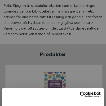
Felix Sjögren är skolbibliotekarien som oftare springer
tjoandes genom biblioteket än han hyssjar barn. Felix
brinner för alla barns rätt till läsning och ger sig inte förrän
alla elever på Nydalaskolan ser sig själva som läsare.
Vägen dit går oftast genom det lustfyllda där egentligen
vad som helst kan hända på biblioteket!
Produkter