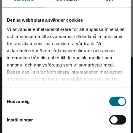
Förortssnuten (lättläst)
Denna webbplats använder cookies
Azizi, Hanif - Lutteman, Markus
Vi använder enhetsidentifierare för att anpassa innehållet
192 kr
inkl. moms
och annonserna till användarna, tillhandahålla funktioner
Exkl. moms: 181 kr
för sociala medier och analysera vår trafik. Vi
Begränsad fraktregion
vidarebefordrar även sådana identifierare och annan
information från din enhet till de sociala medier och
annons- och analysföretag som vi samarbetar med.
Nypon och Vilja
Dessa kan i sin tur kombinera informationen med annan
information som du har tillhandahållit eller som de har
Det verkar som att du besöker
Nypon och Vilja förlag ger ut böcker som väcker läslust
samlat in när du har använt deras tjänster.
nyponochviljaforlag.se via en enhet utanför
och öppnar dörren till nya världar och möjligheter för
Samtyckesval
Sverige. Vi erbjuder inte leveranser utanför
såväl barn som vuxna.
Nödvändig
Sverige. För att kunna slutföra ett köp måste
Nypon och Vilja förlag är en del av Studentlitteratur.
leveransadressen vara i Sverige.
Inställningar
Kontakta oss
Kontakta kundservice