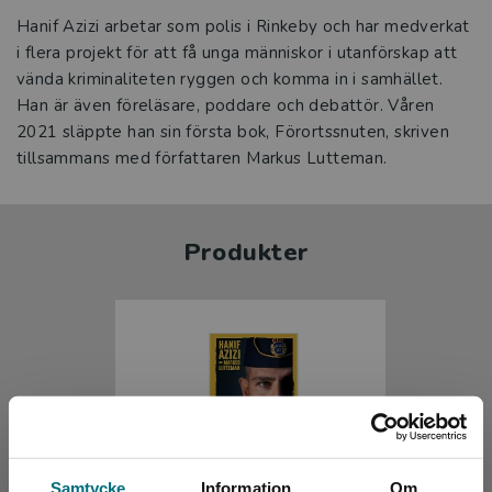
Hanif Azizi arbetar som polis i Rinkeby och har medverkat
i flera projekt för att få unga människor i utanförskap att
vända kriminaliteten ryggen och komma in i samhället.
Han är även föreläsare, poddare och debattör. Våren
2021 släppte han sin första bok, Förortssnuten, skriven
tillsammans med författaren Markus Lutteman.
Produkter
Samtycke
Information
Om