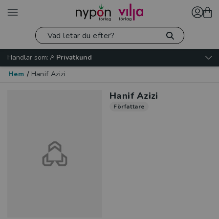
Handlar som:
Privatkund
Hem
/
Hanif Azizi
Hanif Azizi
Författare