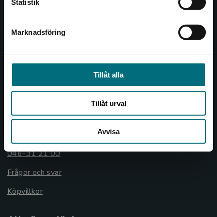
Statistik
046-31 20 00
Box 141
Marknadsföring
Stäng
221 00 Lund
Besöksadress:
Åkergränden 1
Tillåt alla
Tillåt urval
Kundservice
Avvisa
Kontakta kundservice
046-31 21 00
Frågor och svar
Köpvillkor