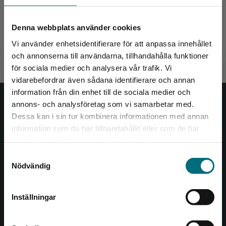
Enemark, Henrik
Enemark, 
Denna webbplats använder cookies
128 kr
inkl. moms
Vi använder enhetsidentifierare för att anpassa innehållet
Exkl. moms: 121 kr
och annonserna till användarna, tillhandahålla funktioner
för sociala medier och analysera vår trafik. Vi
Begränsad fraktregion
vidarebefordrar även sådana identifierare och annan
information från din enhet till de sociala medier och
annons- och analysföretag som vi samarbetar med.
Nypon och Vilja
Dessa kan i sin tur kombinera informationen med annan
information som du har tillhandahållit eller som de har
Nypon och Vilja förlag ger ut böcker som väcker läslust
Det verkar som att du besöker
samlat in när du har använt deras tjänster.
och öppnar dörren till nya världar och möjligheter för
nyponochviljaforlag.se via en enhet utanför
såväl barn som vuxna.
Samtyckesval
Sverige. Vi erbjuder inte leveranser utanför
Nödvändig
Nypon och Vilja förlag är en del av Studentlitteratur.
Sverige. För att kunna slutföra ett köp måste
leveransadressen vara i Sverige.
Kontakta oss
Inställningar
Kontakta kundservice
Kontakta oss