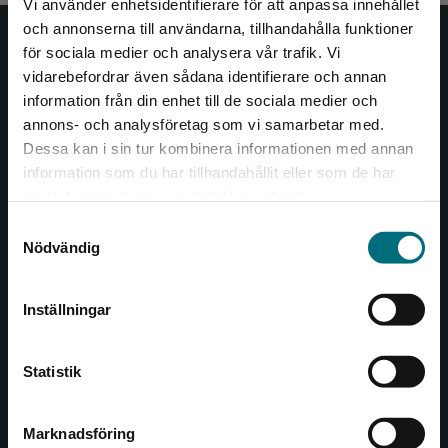
Vi använder enhetsidentifierare för att anpassa innehållet
och annonserna till användarna, tillhandahålla funktioner
Nypon och Vilja
för sociala medier och analysera vår trafik. Vi
Begränsad fraktregion
vidarebefordrar även sådana identifierare och annan
Nypon och Vilja förlag ger ut böcker som väcker läslust
information från din enhet till de sociala medier och
och öppnar dörren till nya världar och möjligheter för
annons- och analysföretag som vi samarbetar med.
såväl barn som vuxna.
Dessa kan i sin tur kombinera informationen med annan
Nypon och Vilja förlag är en del av Studentlitteratur.
information som du har tillhandahållit eller som de har
Det verkar som att du besöker
samlat in när du har använt deras tjänster.
nyponochviljaforlag.se via en enhet utanför
Kontakta oss
Samtyckesval
Sverige. Vi erbjuder inte leveranser utanför
Nödvändig
Sverige. För att kunna slutföra ett köp måste
Kontakta oss
leveransadressen vara i Sverige.
046-31 20 00
Inställningar
Kontakta kundservice
Box 141
Statistik
221 00 Lund
Besöksadress:
Marknadsföring
Stäng
Åkergränden 1