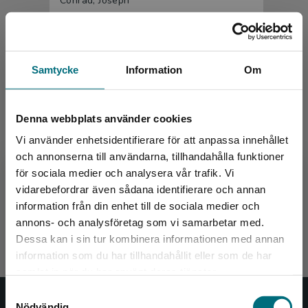
Conrad, Joseph
Samtycke
Information
Om
Denna webbplats använder cookies
Vi använder enhetsidentifierare för att anpassa innehållet
och annonserna till användarna, tillhandahålla funktioner
Mörkrets hjärta (lättläst)
för sociala medier och analysera vår trafik. Vi
Begränsad fraktregion
vidarebefordrar även sådana identifierare och annan
Conrad, Joseph
information från din enhet till de sociala medier och
189 kr
inkl. moms
annons- och analysföretag som vi samarbetar med.
Exkl. moms: 178 kr
Dessa kan i sin tur kombinera informationen med annan
information som du har tillhandahållit eller som de har
Det verkar som att du besöker
samlat in när du har använt deras tjänster.
nyponochviljaforlag.se via en enhet utanför
Samtyckesval
Sverige. Vi erbjuder inte leveranser utanför
Nödvändig