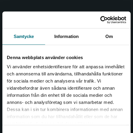
Nypon och Vilja
Nypon och Vilja förlag ger ut böcker som väcker läslust
och öppnar dörren till nya världar och möjligheter för
Samtycke
Information
Om
såväl barn som vuxna.
Nypon och Vilja förlag är en del av Studentlitteratur.
Denna webbplats använder cookies
Kontakta oss
Vi använder enhetsidentifierare för att anpassa innehållet
och annonserna till användarna, tillhandahålla funktioner
Kontakta oss
för sociala medier och analysera vår trafik. Vi
Begränsad fraktregion
vidarebefordrar även sådana identifierare och annan
046-31 20 00
information från din enhet till de sociala medier och
Box 141
annons- och analysföretag som vi samarbetar med.
221 00 Lund
Dessa kan i sin tur kombinera informationen med annan
information som du har tillhandahållit eller som de har
Det verkar som att du besöker
Besöksadress:
samlat in när du har använt deras tjänster.
nyponochviljaforlag.se via en enhet utanför
Åkergränden 1
Samtyckesval