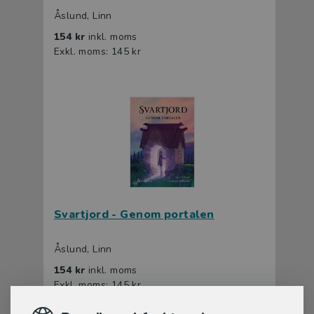
Åslund, Linn
154 kr
inkl. moms
Exkl. moms: 145 kr
Svartjord - Genom portalen
Åslund, Linn
154 kr
inkl. moms
Exkl. moms: 145 kr