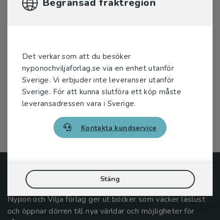
Begränsad fraktregion
Det verkar som att du besöker
nyponochviljaforlag.se via en enhet utanför
Sverige. Vi erbjuder inte leveranser utanför
Svartjord - Genom portalen (e-bok)
Sverige. För att kunna slutföra ett köp måste
leveransadressen vara i Sverige.
Åslund, Linn
Kontakta kundservice
Nypon och Vilja
Stäng
Nypon och Vilja förlag ger ut böcker som väcker läslust
och öppnar dörren till nya världar och möjligheter för