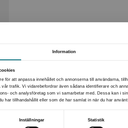
Begränsad fraktregion
Information
Produkter
cookies
e för att anpassa innehållet och annonserna till användarna, tillh
Det verkar som att du besöker nyponochviljaforlag.se via
vår trafik. Vi vidarebefordrar även sådana identifierare och anna
en enhet utanför Sverige. Vi erbjuder inte leveranser
nnons- och analysföretag som vi samarbetar med. Dessa kan i sin
utanför Sverige. För att kunna slutföra ett köp måste
har tillhandahållit eller som de har samlat in när du har använt 
leveransadressen vara i Sverige.
Kontakta kundservice
Inställningar
Statistik