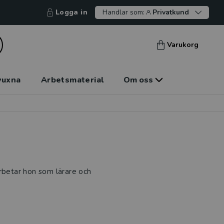
Logga in
Handlar som:
Privatkund
Varukorg
vuxna
Arbetsmaterial
Om oss
arbetar hon som lärare och