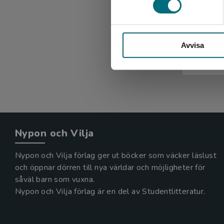
Minifa
Høysholdt
Avvisa
128 kr
in
Exkl. mom
Nypon och Vilja
Nypon och Vilja förlag ger ut böcker som väcker läslust
och öppnar dörren till nya världar och möjligheter för
såväl barn som vuxna.
Nypon och Vilja förlag är en del av Studentlitteratur.