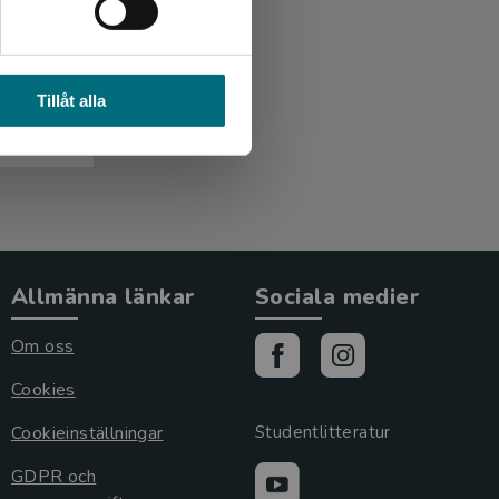
ar (e-
Tillåt alla
Allmänna länkar
Sociala medier
Om oss
Cookies
Cookieinställningar
Studentlitteratur
GDPR och