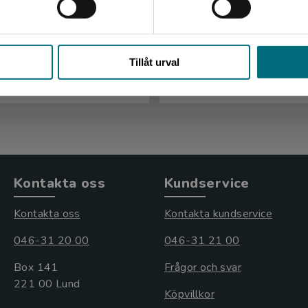
kta om hamstrar
Minifakta om hamstr
bok)
Stäng
, Lizzie
Tillåt urval
Høysholdt, Lizzie
kl. moms
s: 121 kr
Kontakta oss
Kundservice
Kontakta oss
Kontakta kundservice
046-31 20 00
046-31 21 00
Box 141
Frågor och svar
221 00 Lund
Köpvillkor