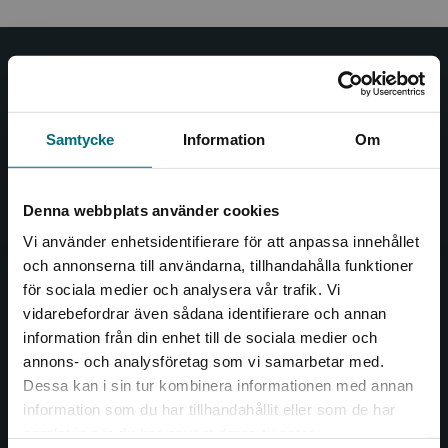
Nypon och Vilja
Nypon och Vilja förlag ger ut böcker som väcker läslust
Samtycke
Information
Om
och öppnar dörren till nya världar och möjligheter för
såväl barn som vuxna.
Nypon och Vilja förlag är en del av Studentlitteratur.
Denna webbplats använder cookies
Vi använder enhetsidentifierare för att anpassa innehållet
Kontakta oss
och annonserna till användarna, tillhandahålla funktioner
för sociala medier och analysera vår trafik. Vi
Kontakta oss
Begränsad fraktregion
vidarebefordrar även sådana identifierare och annan
046-31 20 00
information från din enhet till de sociala medier och
annons- och analysföretag som vi samarbetar med.
Box 141
Dessa kan i sin tur kombinera informationen med annan
221 00 Lund
information som du har tillhandahållit eller som de har
Det verkar som att du besöker
samlat in när du har använt deras tjänster.
Besöksadress:
nyponochviljaforlag.se via en enhet utanför