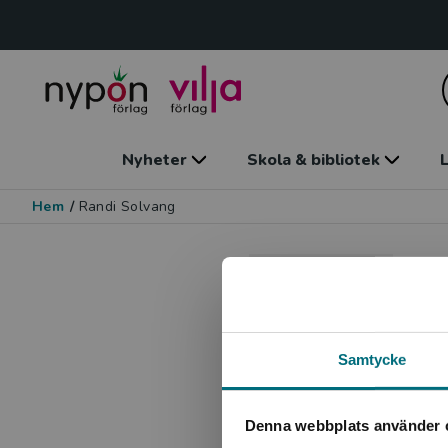
Nyheter
Skola & bibliotek
L
Hem
/
Randi Solvang
R
Fö
Samtycke
Denna webbplats använder 