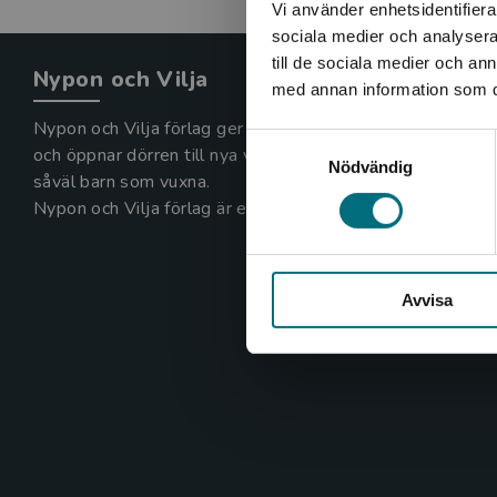
Vi använder enhetsidentifierar
sociala medier och analysera 
till de sociala medier och a
Nypon och Vilja
med annan information som du 
Nypon och Vilja förlag ger ut böcker som väcker läslust
Samtyckesval
och öppnar dörren till nya världar och möjligheter för
Nödvändig
såväl barn som vuxna.
Nypon och Vilja förlag är en del av Studentlitteratur.
Avvisa