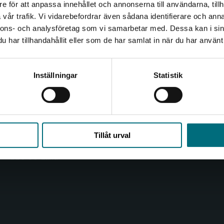
e för att anpassa innehållet och annonserna till användarna, tillh
Det verkar som att du besöker nyponochviljaforlag.se via
vår trafik. Vi vidarebefordrar även sådana identifierare och anna
en enhet utanför Sverige. Vi erbjuder inte leveranser
nnons- och analysföretag som vi samarbetar med. Dessa kan i sin
utanför Sverige. För att kunna slutföra ett köp måste
Kontakta oss
Kundservice
har tillhandahållit eller som de har samlat in när du har använt 
leveransadressen vara i Sverige.
Kontakta oss
Kontakta kundservice
Kontakta kundservice
Inställningar
Statistik
046-31 20 00
046-31 21 00
Box 141
Frågor och svar
221 00 Lund
Köpvillkor
Stäng
Besöksadress:
Tillåt urval
Åkergränden 1