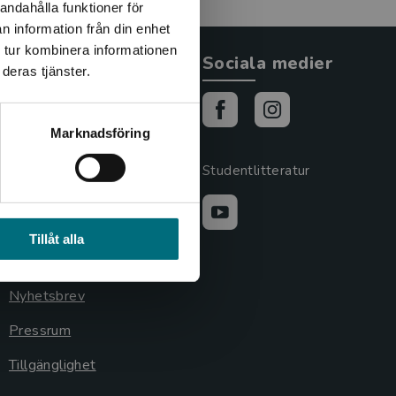
andahålla funktioner för
n information från din enhet
 tur kombinera informationen
Allmänna länkar
Sociala medier
deras tjänster.
Om oss
Marknadsföring
Cookies
Cookieinställningar
Studentlitteratur
GDPR och
personuppgifter
Tillåt alla
Lediga tjänster
Nyhetsbrev
Pressrum
Tillgänglighet