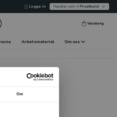
Logga in
Handlar som:
Privatkund
Varukorg
vuxna
Arbetsmaterial
Om oss
Om