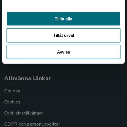
Kundservice
Tillåt alla
Kontakta kundservice
Tillåt urval
046-31 21 00
Frågor och svar
Avvisa
Köpvillkor
Allmänna länkar
Om oss
Cookies
Cookieinställningar
GDPR och personuppgifter