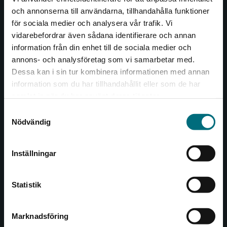
och annonserna till användarna, tillhandahålla funktioner
Nypon och Vilja
för sociala medier och analysera vår trafik. Vi
Begränsad fraktregion
vidarebefordrar även sådana identifierare och annan
Nypon och Vilja förlag ger ut böcker som väcker läslust
information från din enhet till de sociala medier och
och öppnar dörren till nya världar och möjligheter för
annons- och analysföretag som vi samarbetar med.
såväl barn som vuxna.
Dessa kan i sin tur kombinera informationen med annan
Nypon och Vilja förlag är en del av Studentlitteratur.
information som du har tillhandahållit eller som de har
Det verkar som att du besöker
samlat in när du har använt deras tjänster.
nyponochviljaforlag.se via en enhet utanför
Kontakta oss
Samtyckesval
Sverige. Vi erbjuder inte leveranser utanför
Nödvändig
Sverige. För att kunna slutföra ett köp måste
Kontakta oss
leveransadressen vara i Sverige.
046-31 20 00
Inställningar
Kontakta kundservice
Box 141
221 00 Lund
Statistik
Besöksadress:
Åkergränden 1
Marknadsföring
Stäng