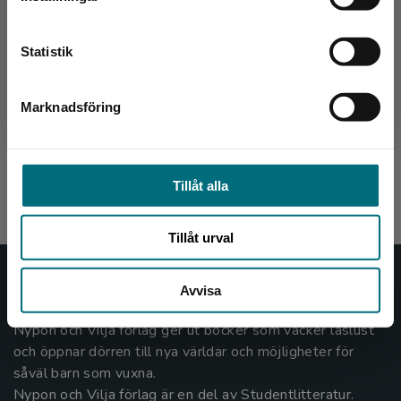
Kontakta kundservice
Statistik
Kopian Oskar1.0
Marknadsföring
Stäng
Schwartz, Sandra
147 kr
inkl. moms
Exkl. moms: 139 kr
Tillåt alla
Tillåt urval
Nypon och Vilja
Avvisa
Nypon och Vilja förlag ger ut böcker som väcker läslust
och öppnar dörren till nya världar och möjligheter för
såväl barn som vuxna.
Nypon och Vilja förlag är en del av Studentlitteratur.