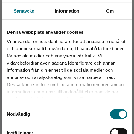
Exkl. moms: 139 kr
Samtycke
Information
Om
Denna webbplats använder cookies
Vi använder enhetsidentifierare för att anpassa innehållet
och annonserna till användarna, tillhandahålla funktioner
för sociala medier och analysera vår trafik. Vi
Begränsad fraktregion
vidarebefordrar även sådana identifierare och annan
Kopian Virus
information från din enhet till de sociala medier och
annons- och analysföretag som vi samarbetar med.
Schwartz, Sandra
Dessa kan i sin tur kombinera informationen med annan
information som du har tillhandahållit eller som de har
147 kr
inkl. moms
Det verkar som att du besöker
Exkl. moms: 139 kr
samlat in när du har använt deras tjänster.
nyponochviljaforlag.se via en enhet utanför
Samtyckesval
Sverige. Vi erbjuder inte leveranser utanför
Nödvändig
Sverige. För att kunna slutföra ett köp måste
leveransadressen vara i Sverige.
Inställningar