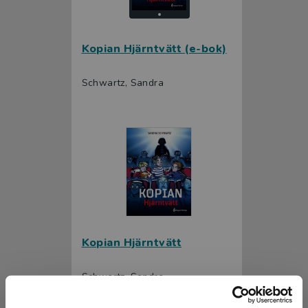
Kopian Hjärntvätt (e-bok)
Schwartz, Sandra
Kopian Hjärntvätt
Schwartz, Sandra
147 kr
inkl. moms