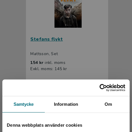
Stefans flykt
Mattsson, Set
154 kr
inkl. moms
Exkl. moms: 145 kr
Samtycke
Information
Om
Denna webbplats använder cookies