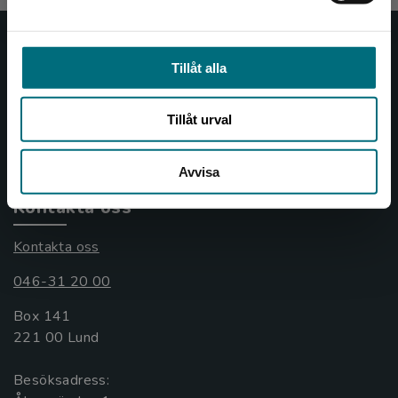
Nypon och Vilja
Tillåt alla
Nypon och Vilja förlag ger ut böcker som väcker läslust
och öppnar dörren till nya världar och möjligheter för
Tillåt urval
såväl barn som vuxna.
Nypon och Vilja förlag är en del av Studentlitteratur.
Avvisa
Kontakta oss
Kontakta oss
046-31 20 00
Box 141
221 00 Lund
Besöksadress: