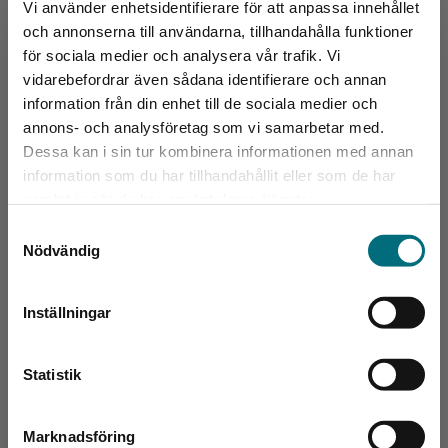
Pojken som blev kvar
Vi använder enhetsidentifierare för att anpassa innehållet
och annonserna till användarna, tillhandahålla funktioner
för sociala medier och analysera vår trafik. Vi
Mattsson, Set
Begränsad fraktregion
vidarebefordrar även sådana identifierare och annan
154 kr
inkl. moms
information från din enhet till de sociala medier och
Exkl. moms: 145 kr
annons- och analysföretag som vi samarbetar med.
Dessa kan i sin tur kombinera informationen med annan
information som du har tillhandahållit eller som de har
Det verkar som att du besöker
samlat in när du har använt deras tjänster.
nyponochviljaforlag.se via en enhet utanför
Samtyckesval
Sverige. Vi erbjuder inte leveranser utanför
Nödvändig
Sverige. För att kunna slutföra ett köp måste
leveransadressen vara i Sverige.
Inställningar
Pojken som blev kvar (e-bok)
Kontakta kundservice
Statistik
Mattsson, Set
Marknadsföring
Stäng