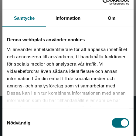
Samtycke
Information
Om
Denna webbplats använder cookies
Vi använder enhetsidentifierare för att anpassa innehållet
Fakta om godis (e-bok)
och annonserna till användarna, tillhandahålla funktioner
för sociala medier och analysera vår trafik. Vi
Begränsad fraktregion
vidarebefordrar även sådana identifierare och annan
Kirkegaard Jensen, Tine
information från din enhet till de sociala medier och
annons- och analysföretag som vi samarbetar med.
Dessa kan i sin tur kombinera informationen med annan
information som du har tillhandahållit eller som de har
Det verkar som att du besöker
samlat in när du har använt deras tjänster.
Nypon och Vilja
nyponochviljaforlag.se via en enhet utanför
Samtyckesval
Sverige. Vi erbjuder inte leveranser utanför
Nödvändig
Nypon och Vilja förlag ger ut böcker som väcker läslust
Sverige. För att kunna slutföra ett köp måste
och öppnar dörren till nya världar och möjligheter för
leveransadressen vara i Sverige.