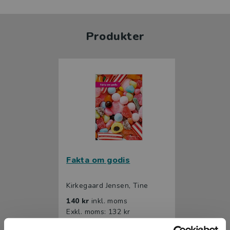
Produkter
Fakta om godis
Kirkegaard Jensen, Tine
140 kr
inkl. moms
Exkl. moms: 132 kr