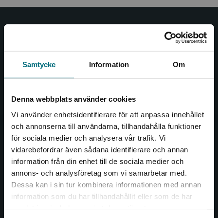
Nypon och Vilja
Nypon och Vilja förlag ger ut böcker som väcker läslust
och öppnar dörren till nya världar och möjligheter för
Samtycke
Information
Om
såväl barn som vuxna.
Nypon och Vilja förlag är en del av Studentlitteratur.
Denna webbplats använder cookies
Kontakta oss
Vi använder enhetsidentifierare för att anpassa innehållet
och annonserna till användarna, tillhandahålla funktioner
Kontakta oss
för sociala medier och analysera vår trafik. Vi
Begränsad fraktregion
vidarebefordrar även sådana identifierare och annan
046-31 20 00
information från din enhet till de sociala medier och
annons- och analysföretag som vi samarbetar med.
Box 141
Dessa kan i sin tur kombinera informationen med annan
221 00 Lund
information som du har tillhandahållit eller som de har
Det verkar som att du besöker
samlat in när du har använt deras tjänster.
Besöksadress:
nyponochviljaforlag.se via en enhet utanför