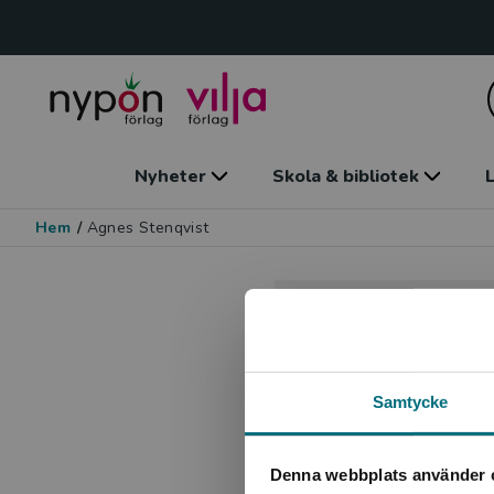
Nyheter
Skola & bibliotek
L
Hem
/
Agnes Stenqvist
Samtycke
Denna webbplats använder 