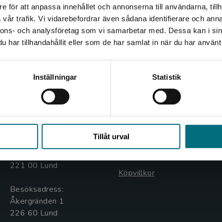
e för att anpassa innehållet och annonserna till användarna, tillh
Lars Lindqvist.
Det verkar som att du besöker nyponochviljaforlag.se via
vår trafik. Vi vidarebefordrar även sådana identifierare och anna
en enhet utanför Sverige. Vi erbjuder inte leveranser
nnons- och analysföretag som vi samarbetar med. Dessa kan i sin
utanför Sverige. För att kunna slutföra ett köp måste
har tillhandahållit eller som de har samlat in när du har använt 
leveransadressen vara i Sverige.
Kontakta kundservice
Inställningar
Statistik
Kontakta oss
Kundservice
Kontakta oss
Kontakta kundservice
Stäng
046-31 20 00
046-31 21 00
Tillåt urval
Box 141
Frågor och svar
221 00 Lund
Köpvillkor
Besöksadress:
Åkergränden 1