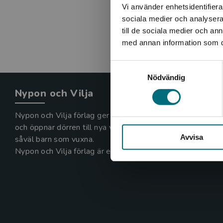
Vi använder enhetsidentifierar
sociala medier och analysera 
till de sociala medier och a
med annan information som du 
Samtyckesval
Nödvändig
Nypon och Vilja
Nypon och Vilja förlag ger ut böcker som väcker läslust
och öppnar dörren till nya världar och möjligheter för
Avvisa
såväl barn som vuxna.
Nypon och Vilja förlag är en del av Studentlitteratur.