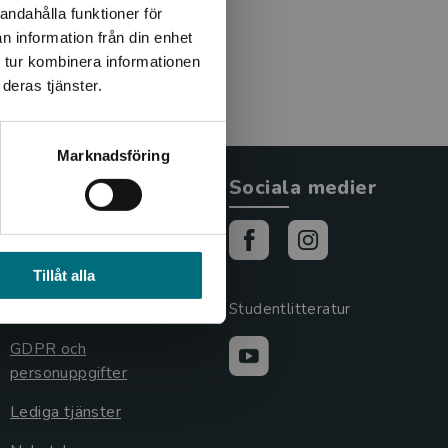
andahålla funktioner för
n information från din enhet
 tur kombinera informationen
deras tjänster.
Marknadsföring
Allmänna länkar
Sociala medier
Om oss
Cookies
Tillåt alla
Cookieinställningar
Studentlitteratur
GDPR och
personuppgifter
Lediga tjänster