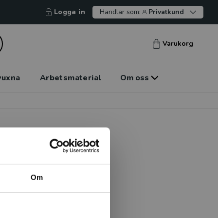
Logga in
Handlar som:
Privatkund
Varukorg
vuxna
Arbetsmaterial
Om oss
or i Stockholm. Hon är
Om
ola i Köpenhamn och även
. Agnes har bland annat
är hon aktuell med Kämpa och
riven av Sarah Andersson och