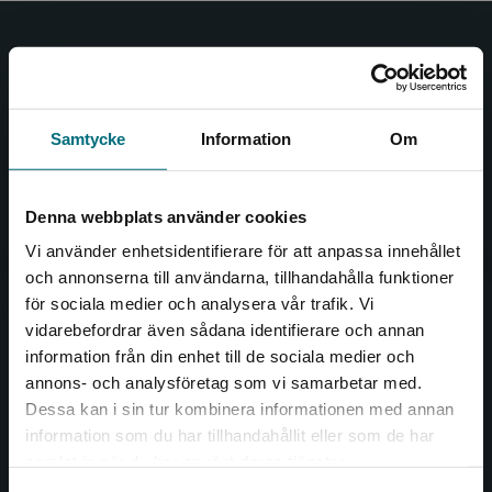
Nypon och Vilja
Nypon och Vilja förlag ger ut böcker som väcker läslust
och öppnar dörren till nya världar och möjligheter för
Samtycke
Information
Om
såväl barn som vuxna.
Nypon och Vilja förlag är en del av Studentlitteratur.
Denna webbplats använder cookies
Kontakta oss
Vi använder enhetsidentifierare för att anpassa innehållet
och annonserna till användarna, tillhandahålla funktioner
Kontakta oss
för sociala medier och analysera vår trafik. Vi
Begränsad fraktregion
vidarebefordrar även sådana identifierare och annan
046-31 20 00
information från din enhet till de sociala medier och
Box 141
annons- och analysföretag som vi samarbetar med.
221 00 Lund
Dessa kan i sin tur kombinera informationen med annan
information som du har tillhandahållit eller som de har
Det verkar som att du besöker
Besöksadress:
samlat in när du har använt deras tjänster.
nyponochviljaforlag.se via en enhet utanför
Åkergränden 1