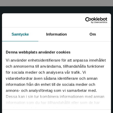
Nypon och Vilja
Nypon och Vilja förlag ger ut böcker som väcker läslust
Samtycke
Information
Om
och öppnar dörren till nya världar och möjligheter för
såväl barn som vuxna.
Nypon och Vilja förlag är en del av Studentlitteratur.
Denna webbplats använder cookies
Vi använder enhetsidentifierare för att anpassa innehållet
Kontakta oss
och annonserna till användarna, tillhandahålla funktioner
för sociala medier och analysera vår trafik. Vi
Kontakta oss
Begränsad fraktregion
vidarebefordrar även sådana identifierare och annan
046-31 20 00
information från din enhet till de sociala medier och
annons- och analysföretag som vi samarbetar med.
Box 141
Dessa kan i sin tur kombinera informationen med annan
221 00 Lund
information som du har tillhandahållit eller som de har
Det verkar som att du besöker
samlat in när du har använt deras tjänster.
Besöksadress:
nyponochviljaforlag.se via en enhet utanför