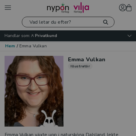
Handlar som:
Privatkund
Hem
/
Emma Vulkan
Emma Vulkan
Illustratör
Emma Vulkan växte upp i natursköna Dalsland, lekte