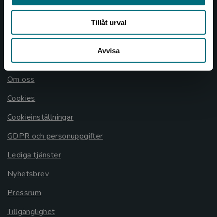
Frågor och svar
Tillåt urval
Köpvillkor
Avvisa
Allmänna länkar
Om oss
Cookies
Cookieinställningar
GDPR och personuppgifter
Lediga tjänster
Nyhetsbrev
Pressrum
Tillgänglighet