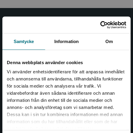
Nypon och Vilja
Nypon och Vilja förlag ger ut böcker som väcker läslust
Samtycke
Information
Om
och öppnar dörren till nya världar och möjligheter för
såväl barn som vuxna.
Nypon och Vilja förlag är en del av Studentlitteratur.
Denna webbplats använder cookies
Vi använder enhetsidentifierare för att anpassa innehållet
Kontakta oss
och annonserna till användarna, tillhandahålla funktioner
för sociala medier och analysera vår trafik. Vi
Kontakta oss
Begränsad fraktregion
vidarebefordrar även sådana identifierare och annan
046-31 20 00
information från din enhet till de sociala medier och
annons- och analysföretag som vi samarbetar med.
Box 141
Dessa kan i sin tur kombinera informationen med annan
221 00 Lund
information som du har tillhandahållit eller som de har
Det verkar som att du besöker
samlat in när du har använt deras tjänster.
Besöksadress:
nyponochviljaforlag.se via en enhet utanför