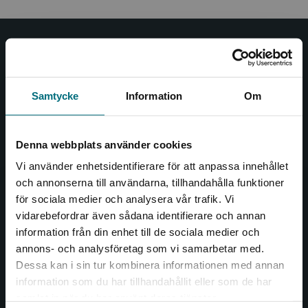
Nypon och Vilja
Nypon och Vilja förlag ger ut böcker som väcker läslust
Samtycke
Information
Om
och öppnar dörren till nya världar och möjligheter för
såväl barn som vuxna.
Nypon och Vilja förlag är en del av Studentlitteratur.
Denna webbplats använder cookies
Vi använder enhetsidentifierare för att anpassa innehållet
Kontakta oss
och annonserna till användarna, tillhandahålla funktioner
för sociala medier och analysera vår trafik. Vi
Kontakta oss
Begränsad fraktregion
vidarebefordrar även sådana identifierare och annan
046-31 20 00
information från din enhet till de sociala medier och
annons- och analysföretag som vi samarbetar med.
Box 141
Dessa kan i sin tur kombinera informationen med annan
221 00 Lund
information som du har tillhandahållit eller som de har
Det verkar som att du besöker
samlat in när du har använt deras tjänster.
Besöksadress:
nyponochviljaforlag.se via en enhet utanför