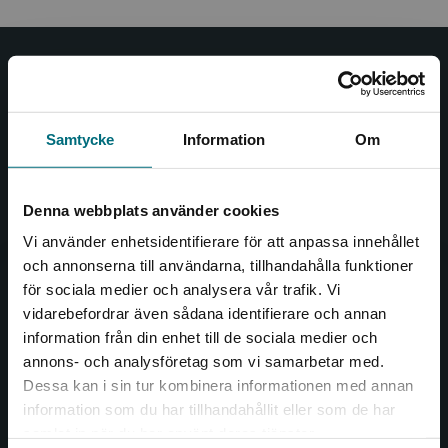
Nypon och Vilja
Nypon och Vilja förlag ger ut böcker som väcker läslust
Samtycke
Information
Om
och öppnar dörren till nya världar och möjligheter för
såväl barn som vuxna.
Nypon och Vilja förlag är en del av Studentlitteratur.
Denna webbplats använder cookies
Vi använder enhetsidentifierare för att anpassa innehållet
Kontakta oss
och annonserna till användarna, tillhandahålla funktioner
för sociala medier och analysera vår trafik. Vi
Kontakta oss
Begränsad fraktregion
vidarebefordrar även sådana identifierare och annan
046-31 20 00
information från din enhet till de sociala medier och
annons- och analysföretag som vi samarbetar med.
Box 141
Dessa kan i sin tur kombinera informationen med annan
221 00 Lund
information som du har tillhandahållit eller som de har
Det verkar som att du besöker
samlat in när du har använt deras tjänster.
Besöksadress:
nyponochviljaforlag.se via en enhet utanför