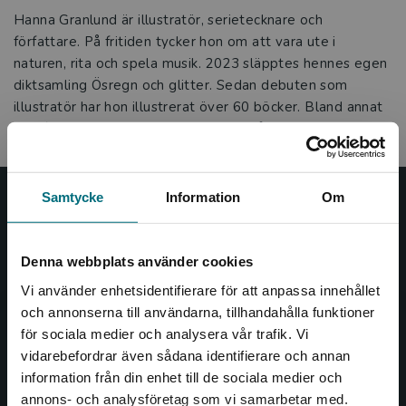
Hanna Granlund är illustratör, serietecknare och
författare. På fritiden tycker hon om att vara ute i
naturen, rita och spela musik. 2023 släpptes hennes egen
diktsamling Ösregn och glitter. Sedan debuten som
illustratör har hon illustrerat över 60 böcker. Bland annat
succéserien Spöksystrar, skriven av Mårten Melin.
Samtycke
Information
Om
Nypon och Vilja
Nypon och Vilja förlag ger ut böcker som väcker läslust
Denna webbplats använder cookies
och öppnar dörren till nya världar och möjligheter för
Vi använder enhetsidentifierare för att anpassa innehållet
såväl barn som vuxna.
och annonserna till användarna, tillhandahålla funktioner
Nypon och Vilja förlag är en del av Studentlitteratur.
för sociala medier och analysera vår trafik. Vi
Begränsad fraktregion
vidarebefordrar även sådana identifierare och annan
Kontakta oss
information från din enhet till de sociala medier och
annons- och analysföretag som vi samarbetar med.